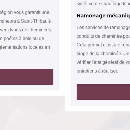
système de chauffage fonc
 région vous garantit une
Ramonage mécanique
moneurs à Saint-Thibault-
Les services de ramonage
divers types de cheminées,
conduits de cheminée pour
de poêles à bois ou de
Cela permet d'assurer une 
églementations locales en
tirage de la cheminée. U
vérifier l'état général de v
entretiens à réaliser.