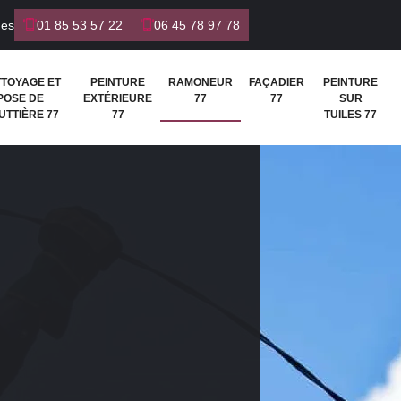
nes
01 85 53 57 22
06 45 78 97 78
TTOYAGE ET
PEINTURE
RAMONEUR
FAÇADIER
PEINTURE
POSE DE
EXTÉRIEURE
77
77
SUR
UTTIÈRE 77
77
TUILES 77