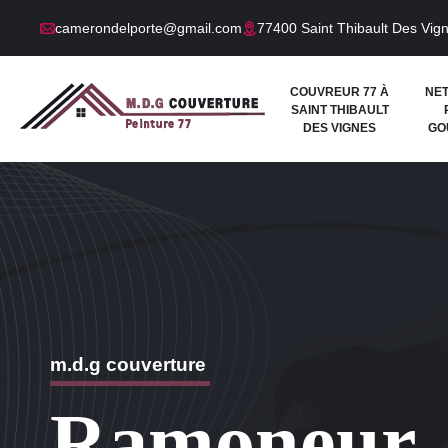
camerondelporte@gmail.com
77400 Saint Thibault Des Vig
COUVREUR 77 À
NE
SAINT THIBAULT
DES VIGNES
GO
m.d.g couverture
Ramoneur